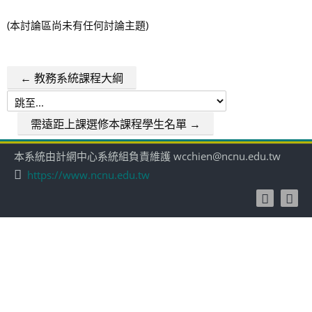
(本討論區尚未有任何討論主題)
← 教務系統課程大綱
跳
至...
需遠距上課選修本課程學生名單 →
本系統由計網中心系統組負責維護 wcchien@ncnu.edu.tw
https://www.ncnu.edu.tw