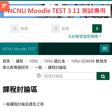
跳
至
主
內
帳
容
號
登
密
忘記帳號或密碼嗎？
碼
入
NCNU Moodle TEST
首頁
課程
1092
1092-國比系
1092-029098 教育改
常用連結
革比較專題研究
一般
課程討論區
正體中文 ‎(zh_tw)‎
搜
搜
尋
搜
尋
課程討論區
討
尋
送
討
論
課
出
論
區
程
區
一般課程討論及通告之用