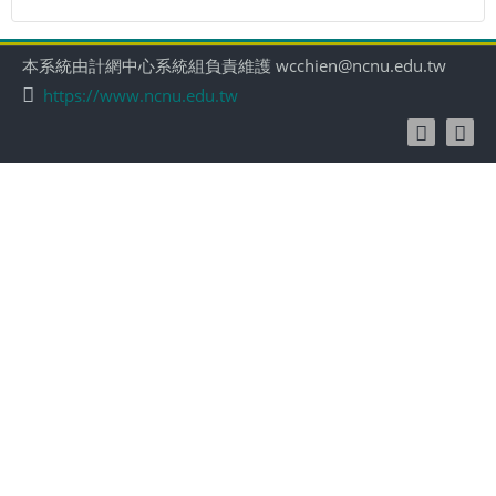
す
る
本系統由計網中心系統組負責維護 wcchien@ncnu.edu.tw
https://www.ncnu.edu.tw