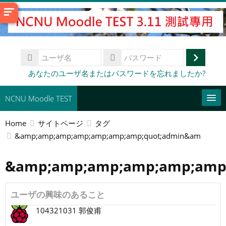
メ
イ
ン
コ
ユ
ン
ー
ロ
テ
パ
あなたのユーザ名またはパスワードを忘れましたか?
ザ
ス
ン
グ
名
ワ
ツ
イ
NCNU Moodle TEST
ー
へ
ド
ン
ス
Home
サイトページ
タグ
常用連結
キ
&amp;amp;amp;amp;amp;amp;amp;quot;admin&am
ッ
日本語 ‎(ja)‎
プ
&amp;amp;amp;amp;amp;amp
コ
す
ー
送
る
ス
信
ユーザの興味のあること
を
検
104321031 郭俊甫
索