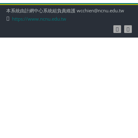
本系統由計網中心系統組負責維護 wcchien@ncnu.edu.tw
https://www.ncnu.edu.tw