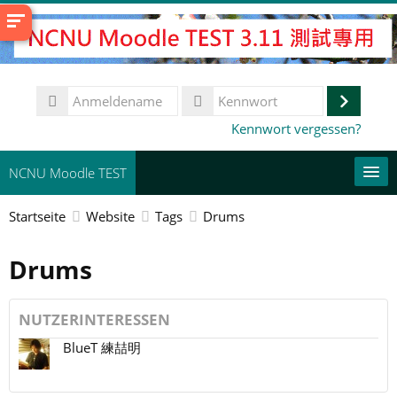
Zum
Hauptinhalt
Anmeldename
Anmeld
Kennwort
Kennwort vergessen?
NCNU Moodle TEST
Startseite
Website
Tags
Drums
常用連結
Drums
Deutsch ‎(de)‎
Kurse
suchen
Spe
NUTZERINTERESSEN
BlueT 練喆明