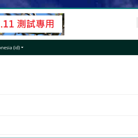
esia ‎(id)‎