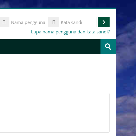
Nama
pengguna
Masuk
Kata
Lupa nama pengguna dan kata sandi?
sandi
Cari
kursus
Ajukan