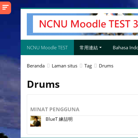
Lewati
ke
konten
utama
NCNU Moodle TEST
常用連結
Bahasa Indon
Beranda
Laman situs
Tag
Drums
Drums
MINAT PENGGUNA
BlueT 練喆明