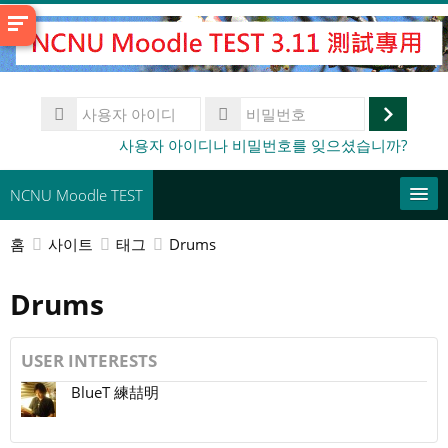
메
인
콘
텐
사
츠
용
로
로
비
사용자 아이디나 비밀번호를 잊으셨습니까?
자
밀
건
그
아
번
너
이
인
NCNU Moodle TEST
호
디
뛰
기
홈
사이트
태그
Drums
常用連結
Drums
한국어 ‎(ko)‎
강
좌
제
USER INTERESTS
찾
출
BlueT 練喆明
기