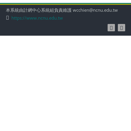
本系統由計網中心系統組負責維護 wcchien@ncnu.edu.tw
https://www.ncnu.edu.tw