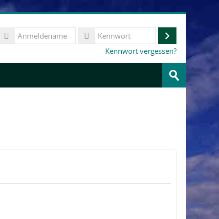
Anmeldename
Anmelden
Kennwort
Kennwort vergessen?
Kurse
suchen
Speichern