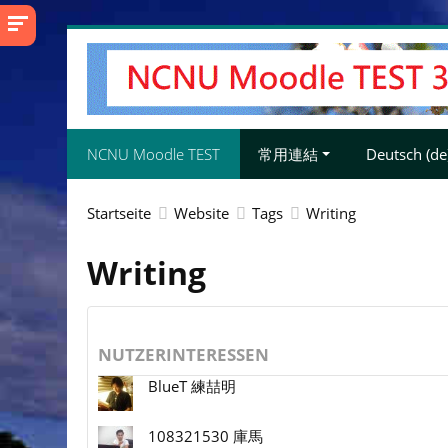
Zum
Hauptinhalt
NCNU Moodle TEST
常用連結
Deutsch ‎(de)
Startseite
Website
Tags
Writing
Writing
NUTZERINTERESSEN
BlueT 練喆明
108321530 庫馬