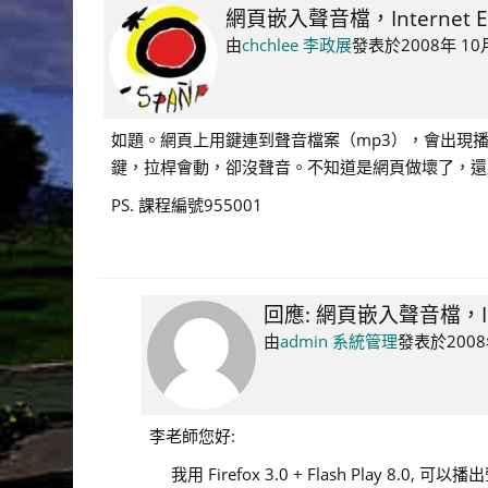
網頁嵌入聲音檔，Internet E
Number
of
由
chchlee 李政展
發表於
2008年 10
replies:
1
如題。網頁上用鍵連到聲音檔案（mp3），會出現播放的拉桿
鍵，拉桿會動，卻沒聲音。不知道是網頁做壞了，還是Fir
PS. 課程編號955001
回應: 網頁嵌入聲音檔，Int
In
reply
由
admin 系統管理
發表於
2008
to
chchlee
李
李老師您好:
政
我用 Firefox 3.0 + Flash Play 8.0, 
展