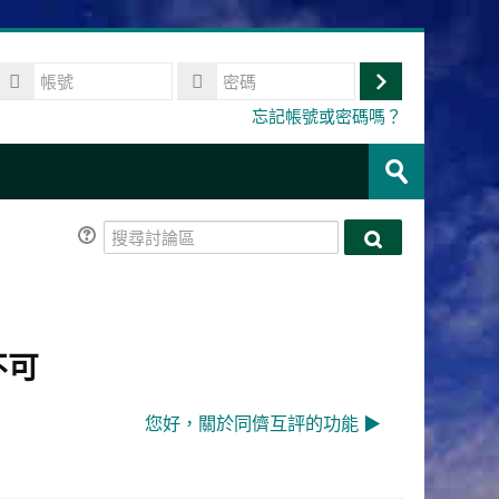
帳
號
登
密
忘記帳號或密碼嗎？
碼
入
搜
尋
送
課
出
程
搜
搜
尋
尋
討
討
論
論
區
區
不可
您好，關於同儕互評的功能 ▶︎