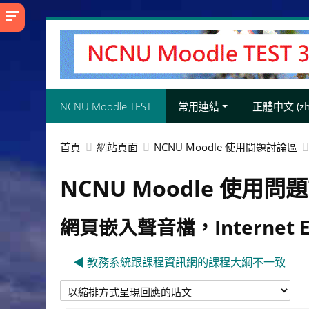
跳
至
主
內
容
NCNU Moodle TEST
常用連結
正體中文 ‎(zh_
首頁
網站頁面
NCNU Moodle 使用問題討論區
NCNU Moodle 使用問
網頁嵌入聲音檔，Internet 
◀︎ 教務系統跟課程資訊網的課程大綱不一致