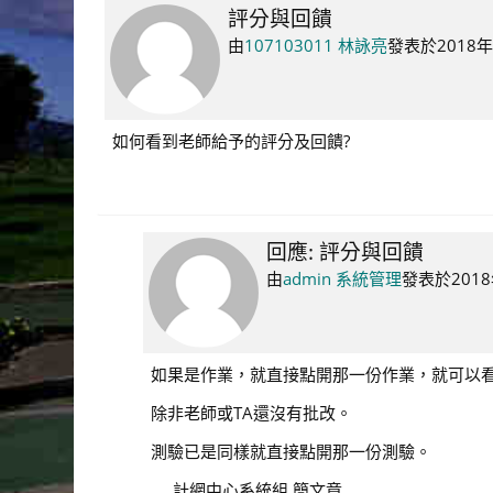
評分與回饋
Number
of
由
107103011 林詠亮
發表於
2018年
replies:
1
如何看到老師給予的評分及回饋?
回應: 評分與回饋
In
reply
由
admin 系統管理
發表於
2018
to
107103011
林
如果是作業，就直接點開那一份作業，就可以
詠
除非老師或TA還沒有批改。
亮
測驗已是同樣就直接點開那一份測驗。
計網中心系統組 簡文章