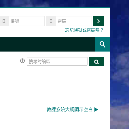
帳
號
登
密
忘記帳號或密碼嗎？
碼
入
搜
尋
送
課
出
程
搜
搜
尋
尋
討
討
論
論
區
區
教課系統大綱顯示空白 ▶︎