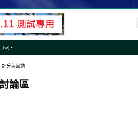
tw)‎
評分與回饋
題討論區