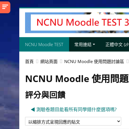
跳
至
主
內
容
NCNU Moodle TEST
常用連結
正體中文 ‎(zh_
首頁
網站頁面
NCNU Moodle 使用問題討論區
NCNU Moodle 使用問
評分與回饋
◀︎ 測驗卷題目能看所有同學錯什麼選項嗎?