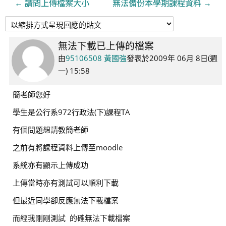
← 請問上傳檔案大小
無法備份本學期課程資料 →
無法下載已上傳的檔案
Number
of
由
95106508 黃國強
發表於
2009年 06月 8日(週
replies:
一) 15:58
2
簡老師您好
學生是公行系972行政法(下)課程TA
有個問題想請教簡老師
之前有將課程資料上傳至moodle
系統亦有顯示上傳成功
上傳當時亦有測試可以順利下載
但最近同學卻反應無法下載檔案
而經我剛剛測試 的確無法下載檔案