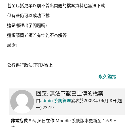
甚至包括更早以前不曾出問題的檔案資料也無法下載
但有些仍可以成功下載
這是哪裡出了問題嗎?
還煩請簡老師若有空能不吝解答
感謝!
公行系行政法(下)TA敬上
永久鏈接
回應: 無法下載已上傳的檔案
In
reply
由
admin 系統管理
發表於
2009年 06月 8日(週
to
一) 23:19
95106508
非常抱歉 !! 6月6日在作 Moodle 系統版本更新至 1.6.9 +
黃