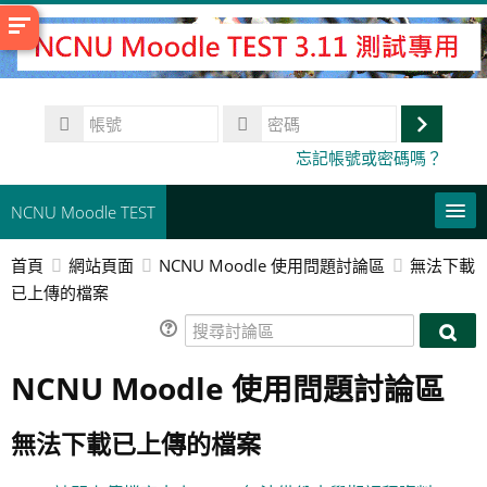
跳
至
主
內
帳
容
號
登
密
忘記帳號或密碼嗎？
碼
入
NCNU Moodle TEST
首頁
網站頁面
NCNU Moodle 使用問題討論區
無法下載
常用連結
已上傳的檔案
正體中文 ‎(zh_tw)‎
搜
搜
尋
搜
尋
NCNU Moodle 使用問題討論區
討
尋
送
討
論
課
出
論
區
程
無法下載已上傳的檔案
區