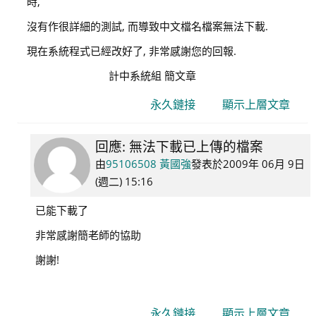
時,
國
強
沒有作很詳細的測試, 而導致中文檔名檔案無法下載.
現在系統程式已經改好了, 非常感謝您的回報.
計中系統組 簡文章
永久鏈接
顯示上層文章
回應: 無法下載已上傳的檔案
In
reply
由
95106508 黃國強
發表於
2009年 06月 9日
to
(週二) 15:16
admin
已能下載了
系
統
非常感謝簡老師的協助
管
謝謝!
理
永久鏈接
顯示上層文章