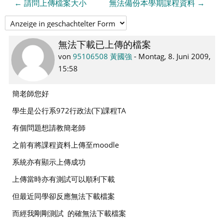
← 請問上傳檔案大小
無法備份本學期課程資料 →
無法下載已上傳的檔案
Anzahl
Antworten:
von
95106508 黃國強
-
Montag, 8. Juni 2009,
2
15:58
簡老師您好
學生是公行系972行政法(下)課程TA
有個問題想請教簡老師
之前有將課程資料上傳至moodle
系統亦有顯示上傳成功
上傳當時亦有測試可以順利下載
但最近同學卻反應無法下載檔案
而經我剛剛測試 的確無法下載檔案