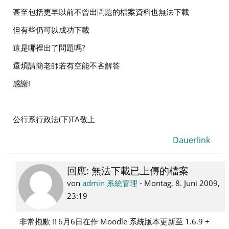
甚至包括更早以前不曾出問題的檔案資料也無法下載
但有些仍可以成功下載
這是哪裡出了問題嗎?
還煩請簡老師若有空能不吝解答
感謝!
公行系行政法(下)TA敬上
Dauerlink
回應: 無法下載已上傳的檔案
Als
Antwort
von
admin 系統管理
-
Montag, 8. Juni 2009,
auf
23:19
95106508
黃
非常抱歉 !! 6月6日在作 Moodle 系統版本更新至 1.6.9 +