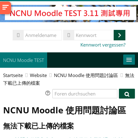
Zum
Hauptinhalt
Anmeldename
Anmeld
Kennwort
Kennwort vergessen?
NCNU Moodle TEST
Startseite
Website
NCNU Moodle 使用問題討論區
無法
常用連結
下載已上傳的檔案
Deutsch ‎(de)‎
Foren
Fore
durchsuchen
Kurse
durc
NCNU Moodle 使用問題討論區
suchen
Spe
無法下載已上傳的檔案