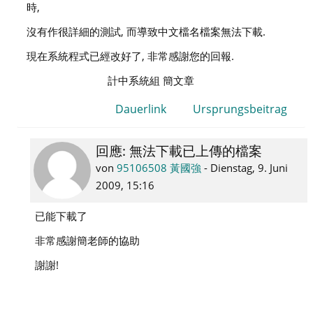
國
時,
強
沒有作很詳細的測試, 而導致中文檔名檔案無法下載.
現在系統程式已經改好了, 非常感謝您的回報.
計中系統組 簡文章
Dauerlink
Ursprungsbeitrag
回應: 無法下載已上傳的檔案
Als
Antwort
von
95106508 黃國強
-
Dienstag, 9. Juni
auf
2009, 15:16
admin
已能下載了
系
統
非常感謝簡老師的協助
管
謝謝!
理