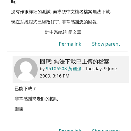
時,
國
強
沒有作很詳細的測試, 而導致中文檔名檔案無法下載.
現在系統程式已經改好了, 非常感謝您的回報.
計中系統組 簡文章
Permalink
Show parent
回應: 無法下載已上傳的檔案
In
reply
by
95106508 黃國強
-
Tuesday, 9 June
to
2009, 3:16 PM
admin
已能下載了
系
統
非常感謝簡老師的協助
管
謝謝!
理
Permalink
Show parent