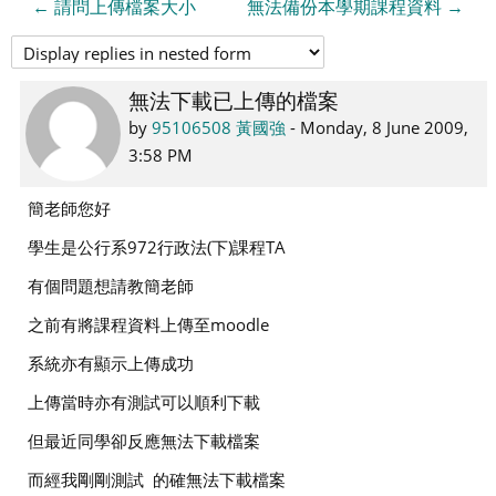
← 請問上傳檔案大小
無法備份本學期課程資料 →
無法下載已上傳的檔案
Number
of
by
95106508 黃國強
-
Monday, 8 June 2009,
replies:
3:58 PM
2
簡老師您好
學生是公行系972行政法(下)課程TA
有個問題想請教簡老師
之前有將課程資料上傳至moodle
系統亦有顯示上傳成功
上傳當時亦有測試可以順利下載
但最近同學卻反應無法下載檔案
而經我剛剛測試 的確無法下載檔案