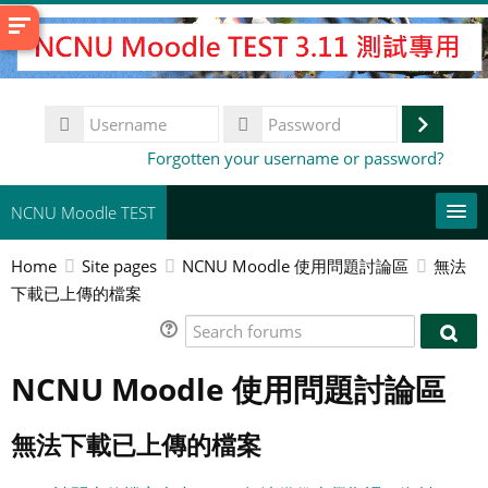
Skip
to
main
content
Username
Log
Password
Forgotten your username or password?
in
NCNU Moodle TEST
Home
Site pages
NCNU Moodle 使用問題討論區
無法
常用連結
下載已上傳的檔案
English ‎(en)‎
Search
Sear
forums
Search
foru
NCNU Moodle 使用問題討論區
courses
Su
無法下載已上傳的檔案