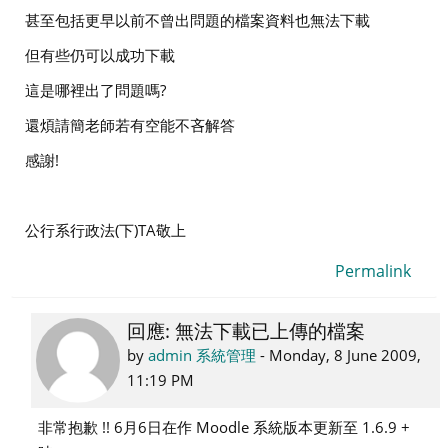
甚至包括更早以前不曾出問題的檔案資料也無法下載
但有些仍可以成功下載
這是哪裡出了問題嗎?
還煩請簡老師若有空能不吝解答
感謝!
公行系行政法(下)TA敬上
Permalink
回應: 無法下載已上傳的檔案
In
reply
by
admin 系統管理
-
Monday, 8 June 2009,
to
11:19 PM
95106508
非常抱歉 !! 6月6日在作 Moodle 系統版本更新至 1.6.9 +
黃