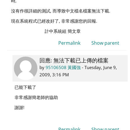
時,
國
強
沒有作很詳細的測試, 而導致中文檔名檔案無法下載.
現在系統程式已經改好了, 非常感謝您的回報.
計中系統組 簡文章
Permalink
Show parent
回應: 無法下載已上傳的檔案
In
reply
by
95106508 黃國強
-
Tuesday, June 9,
to
2009, 3:16 PM
admin
已能下載了
系
統
非常感謝簡老師的協助
管
謝謝!
理
Permalink
Show parent