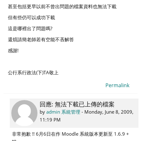
甚至包括更早以前不曾出問題的檔案資料也無法下載
但有些仍可以成功下載
這是哪裡出了問題嗎?
還煩請簡老師若有空能不吝解答
感謝!
公行系行政法(下)TA敬上
Permalink
回應: 無法下載已上傳的檔案
In
reply
by
admin 系統管理
-
Monday, June 8, 2009,
to
11:19 PM
95106508
非常抱歉 !! 6月6日在作 Moodle 系統版本更新至 1.6.9 +
黃