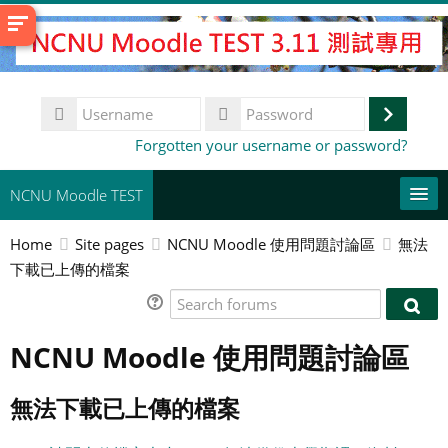
Skip
to
main
content
Username
Log
Password
Forgotten your username or password?
in
NCNU Moodle TEST
Home
Site pages
NCNU Moodle 使用問題討論區
無法
常用連結
下載已上傳的檔案
English (United States) ‎(en_us)‎
Search
Sear
forums
Search
foru
NCNU Moodle 使用問題討論區
courses
Su
無法下載已上傳的檔案