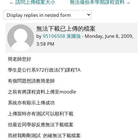
← 請問上傳檔案大小
無法備份本學期課程資料 →
無法下載已上傳的檔案
Number
of
by
95106508 黃國強
-
Monday, June 8, 2009,
replies:
3:58 PM
2
簡老師您好
學生是公行系972行政法(下)課程TA
有個問題想請教簡老師
之前有將課程資料上傳至moodle
系統亦有顯示上傳成功
上傳當時亦有測試可以順利下載
但最近同學卻反應無法下載檔案
而經我剛剛測試 的確無法下載檔案