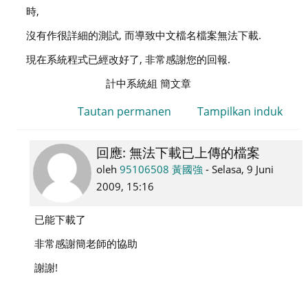
強
時,
沒有作很詳細的測試, 而導致中文檔名檔案無法下載.
現在系統程式已經改好了, 非常感謝您的回報.
計中系統組 簡文章
Tautan permanen
Tampilkan induk
回應: 無法下載已上傳的檔案
Sebagai
balasan
oleh
95106508 黃國強
-
Selasa, 9 Juni
admin
2009, 15:16
系
已能下載了
統
管
非常感謝簡老師的協助
理
謝謝!