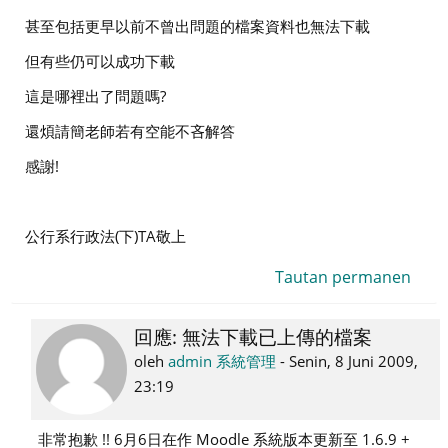
甚至包括更早以前不曾出問題的檔案資料也無法下載
但有些仍可以成功下載
這是哪裡出了問題嗎?
還煩請簡老師若有空能不吝解答
感謝!
公行系行政法(下)TA敬上
Tautan permanen
回應: 無法下載已上傳的檔案
Sebagai
balasan
oleh
admin 系統管理
-
Senin, 8 Juni 2009,
95106508
23:19
黃
國
非常抱歉 !! 6月6日在作 Moodle 系統版本更新至 1.6.9 +