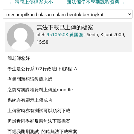
← 請問上傳檔案大小
無法備份本學期課程資料 →
無法下載已上傳的檔案
Jumlah
balasan:
oleh
95106508 黃國強
-
Senin, 8 Juni 2009,
2
15:58
簡老師您好
學生是公行系972行政法(下)課程TA
有個問題想請教簡老師
之前有將課程資料上傳至moodle
系統亦有顯示上傳成功
上傳當時亦有測試可以順利下載
但最近同學卻反應無法下載檔案
而經我剛剛測試 的確無法下載檔案