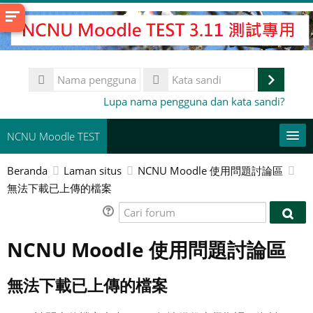
Lewati
ke
konten
utama
Nama
pengguna
Masuk
Kata
Lupa nama pengguna dan kata sandi?
sandi
NCNU Moodle TEST
Beranda
Laman situs
NCNU Moodle 使用問題討論區
常用連結
無法下載已上傳的檔案
Bahasa Indonesia ‎(id)‎
Cari
Cari
forum
Cari
for
NCNU Moodle 使用問題討論區
kursus
Aju
無法下載已上傳的檔案