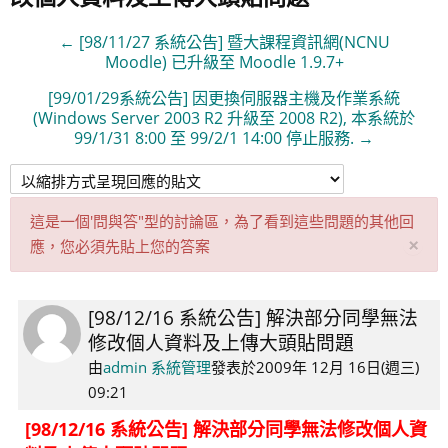
← [98/11/27 系統公告] 暨大課程資訊網(NCNU
Moodle) 已升級至 Moodle 1.9.7+
[99/01/29系統公告] 因更換伺服器主機及作業系統
(Windows Server 2003 R2 升級至 2008 R2), 本系統於
99/1/31 8:00 至 99/2/1 14:00 停止服務. →
這是一個'問與答"型的討論區，為了看到這些問題的其他回
取
×
應，您必須先貼上您的答案
消
此
通
[98/12/16 系統公告] 解決部分同學無法
Number
知
修改個人資料及上傳大頭貼問題
of
replies:
由
admin 系統管理
發表於
2009年 12月 16日(週三)
0
09:21
[98/12/16 系統公告] 解決部分同學無法修改個人資