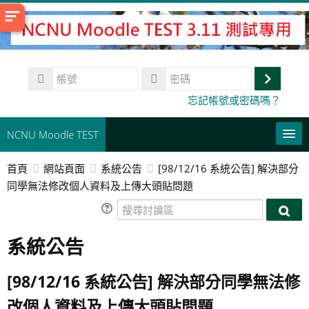
跳
至
主
內
帳
容
號
登
密
忘記帳號或密碼嗎？
碼
入
NCNU Moodle TEST
首頁
網站頁面
系統公告
[98/12/16 系統公告] 解決部分
常用連結
同學無法修改個人資料及上傳大頭貼問題
正體中文 ‎(zh_tw)‎
搜
搜
尋
搜
尋
系統公告
討
尋
送
討
論
課
出
論
區
程
[98/12/16 系統公告] 解決部分同學無法修
區
改個人資料及上傳大頭貼問題