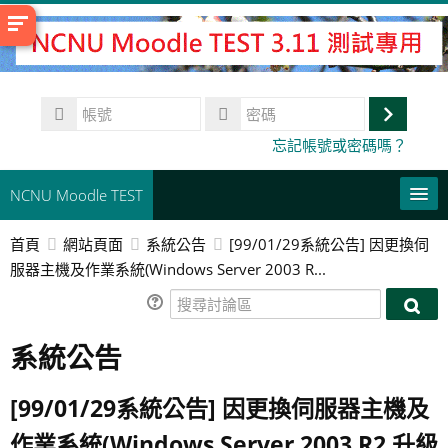
跳
至
主
內
帳
容
號
登
密
忘記帳號或密碼嗎？
碼
入
NCNU Moodle TEST
首頁
網站頁面
系統公告
[99/01/29系統公告] 因更換伺
常用連結
服器主機及作業系統(Windows Server 2003 R...
正體中文 ‎(zh_tw)‎
搜
搜
尋
搜
尋
系統公告
討
尋
送
討
論
課
出
論
區
程
[99/01/29系統公告] 因更換伺服器主機及
區
作業系統(Windows Server 2003 R2 升級