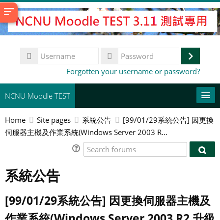
Skip
to
main
content
Username
Log
Password
Forgotten your username or password?
in
NCNU Moodle TEST
Home
Site pages
系統公告
[99/01/29系統公告] 因更換
常用連結
伺服器主機及作業系統(Windows Server 2003 R...
English ‎(en)‎
Search
Sear
forums
Search
foru
系統公告
courses
Su
[99/01/29系統公告] 因更換伺服器主機及
作業系統(Windows Server 2003 R2 升級