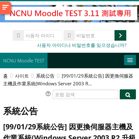
메
인
콘
텐
사
츠
용
로
로
비
사용자 아이디나 비밀번호를 잊으셨습니까?
자
밀
건
그
아
번
너
이
인
NCNU Moodle TEST
호
디
뛰
기
홈
사이트
系統公告
[99/01/29系統公告] 因更換伺服器
常用連結
主機及作業系統(Windows Server 2003 R...
한국어 ‎(ko)‎
포
포
럼
강
럼
系統公告
검
좌
제
검
색
찾
출
색
기
[99/01/29系統公告] 因更換伺服器主機及
作業系統(Windows Server 2003 R2 升級