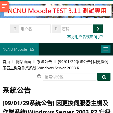
跳
到
主
要
用
内
户
登
容
密
忘记用户名或密码了?
名
码
录
NCNU Moodle TEST
首页
网站页面
系統公告
[99/01/29系統公告] 因更換伺
常用連結
服器主機及作業系統(Windows Server 2003 R...
简体中文 ‎(zh_cn)‎
搜
搜
索
搜
索
系統公告
讨
索
提
讨
论
课
交
论
区
程
[99/01/29系統公告] 因更換伺服器主機及
区
作業系統(Windows Server 2003 R2 升級