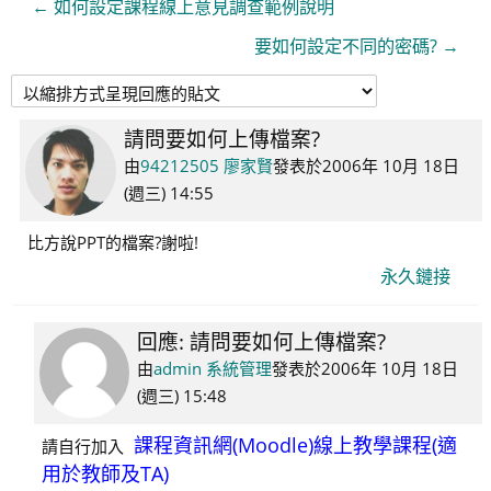
← 如何設定課程線上意見調查範例說明
要如何設定不同的密碼? →
請問要如何上傳檔案?
Number
of
由
94212505 廖家賢
發表於
2006年 10月 18日
replies:
(週三) 14:55
2
比方說PPT的檔案?謝啦!
永久鏈接
回應: 請問要如何上傳檔案?
In
reply
由
admin 系統管理
發表於
2006年 10月 18日
to
(週三) 15:48
94212505
課程資訊網(Moodle)線上教學課程(適
請自行加入
廖
用於教師及TA)
家