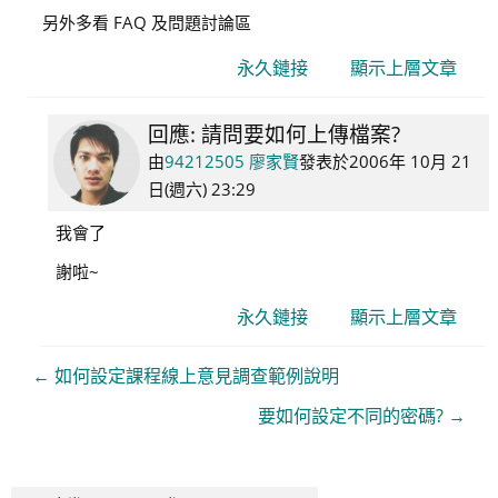
賢
另外多看 FAQ 及問題討論區
永久鏈接
顯示上層文章
回應: 請問要如何上傳檔案?
In
reply
由
94212505 廖家賢
發表於
2006年 10月 21
to
日(週六) 23:29
admin
我會了
系
統
謝啦~
管
永久鏈接
顯示上層文章
理
← 如何設定課程線上意見調查範例說明
要如何設定不同的密碼? →