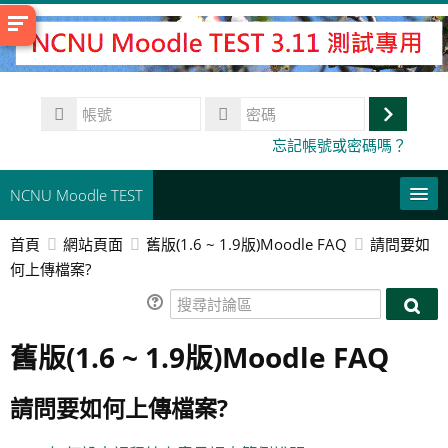
跳
至
主
內
帳
容
號
登
密
忘記帳號或密碼嗎？
碼
入
NCNU Moodle TEST
首頁
網站頁面
舊版(1.6 ~ 1.9版)Moodle FAQ
請問要如
常用連結
何上傳檔案?
正體中文 ‎(zh_tw)‎
搜
搜
尋
搜
尋
舊版(1.6 ~ 1.9版)Moodle FAQ
討
尋
送
討
論
課
出
論
區
程
請問要如何上傳檔案?
區