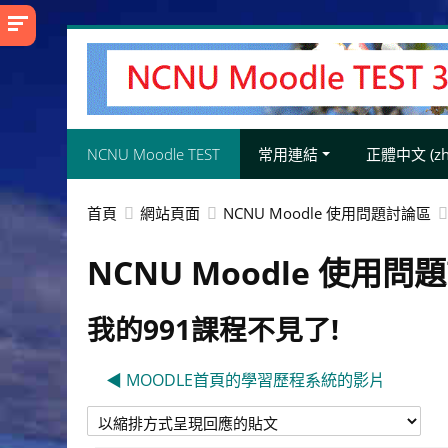
跳
至
主
內
容
NCNU Moodle TEST
常用連結
正體中文 ‎(zh_
首頁
網站頁面
NCNU Moodle 使用問題討論區
NCNU Moodle 使用問
我的991課程不見了!
◀︎ MOODLE首頁的學習歷程系統的影片