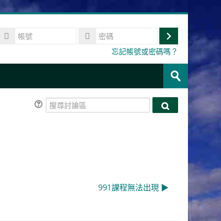
帳
號
登
密
忘記帳號或密碼嗎？
碼
入
搜
尋
送
課
出
程
搜
搜
尋
尋
討
討
論
論
區
區
991課程無法出現 ▶︎