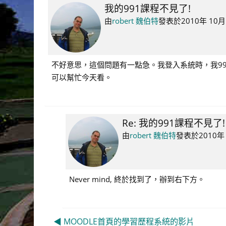
我的991課程不見了!
Number
of
由
robert 魏伯特
發表於
2010年 10月
replies:
1
不好意思，這個問題有一點急。我登入系統時，我991
可以幫忙今天看。
Re: 我的991課程不見了!
In
reply
由
robert 魏伯特
發表於
2010年
to
robert
魏
Never mind, 終於找到了，辦到右下方。
伯
特
◀︎ MOODLE首頁的學習歷程系統的影片