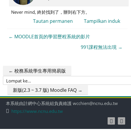
魏
Never mind, 終於找到了，辦到右下方。
伯
特
Tautan permanen
Tampilkan induk
← MOODLE首頁的學習歷程系統的影片
991課程無法出現 →
← 校務系統學生專用簡易版
Lompat
ke...
新版(2.3 ~ 3.7 版) Moodle FAQ →
本系統由計網中心系統組負責維護 wcchien@ncnu.edu.tw
https://www.ncnu.edu.tw