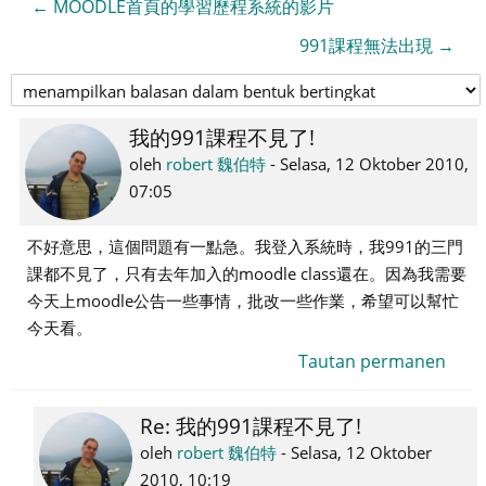
← MOODLE首頁的學習歷程系統的影片
991課程無法出現 →
我的991課程不見了!
Jumlah
balasan:
oleh
robert 魏伯特
-
Selasa, 12 Oktober 2010,
1
07:05
不好意思，這個問題有一點急。我登入系統時，我991的三門
課都不見了，只有去年加入的moodle class還在。因為我需要
今天上moodle公告一些事情，批改一些作業，希望可以幫忙
今天看。
Tautan permanen
Re: 我的991課程不見了!
Sebagai
balasan
oleh
robert 魏伯特
-
Selasa, 12 Oktober
robert
2010, 10:19