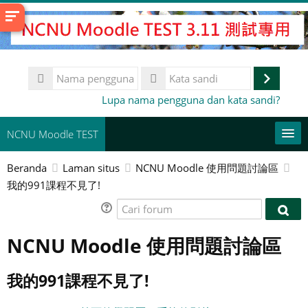
Lewati
ke
konten
utama
Nama
pengguna
Masuk
Kata
Lupa nama pengguna dan kata sandi?
sandi
NCNU Moodle TEST
Beranda
Laman situs
NCNU Moodle 使用問題討論區
常用連結
我的991課程不見了!
Bahasa Indonesia ‎(id)‎
Cari
Cari
forum
Cari
for
NCNU Moodle 使用問題討論區
kursus
Aju
我的991課程不見了!