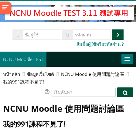
ข้าม
ไป
ที่
เนื้อหา
ชื่อ
หลัก
ผู้
เข้า
รหัส
ลืมชื่อผู้ใช้หรือรหัสผ่าน ?
ใช้
ผ่าน
สู่
ระบบ
NCNU Moodle TEST
หน้าหลัก
ข้อมูลเว็บไซต์
NCNU Moodle 使用問題討論區
常用連結
我的991課程不見了!
Thai ‎(th)‎
เริ่ม
เริ่ม
ค้นหา
ค้นหา
ค้นห
NCNU Moodle 使用問題討論區
รายวิชา
ส่ง
我的991課程不見了!