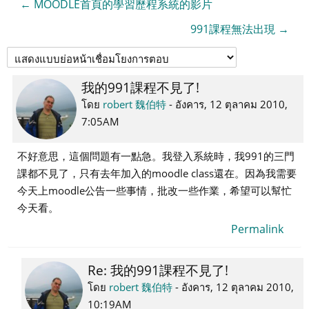
← MOODLE首頁的學習歷程系統的影片
991課程無法出現 →
我的991課程不見了!
Number
of
โดย
robert 魏伯特
-
อังคาร, 12 ตุลาคม 2010,
replies:
7:05AM
1
不好意思，這個問題有一點急。我登入系統時，我991的三門
課都不見了，只有去年加入的moodle class還在。因為我需要
今天上moodle公告一些事情，批改一些作業，希望可以幫忙
今天看。
Permalink
Re: 我的991課程不見了!
In
reply
โดย
robert 魏伯特
-
อังคาร, 12 ตุลาคม 2010,
to
10:19AM