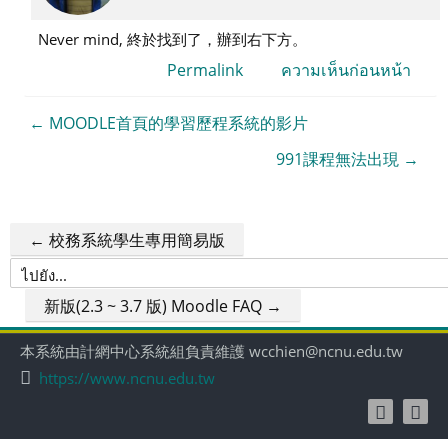
robert
Never mind, 終於找到了，辦到右下方。
魏
伯
Permalink
ความเห็นก่อนหน้า
特
← MOODLE首頁的學習歷程系統的影片
991課程無法出現 →
← 校務系統學生專用簡易版
ไป
ยัง...
新版(2.3 ~ 3.7 版) Moodle FAQ →
本系統由計網中心系統組負責維護 wcchien@ncnu.edu.tw
https://www.ncnu.edu.tw