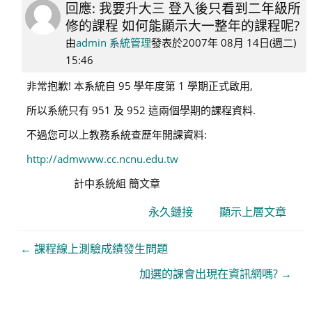
回應: 我要升大三 登入後只看到二年級所
In
修的課程 如何能顯示大一整年的課程呢?
reply
to
由
admin 系統管理
發表於
2007年 08月 14日(週二)
94104039
15:46
彭
非常抱歉! 本系統自 95 學年度第 1 學期正式啟用,
琳
所以系統只有 951 及 952 這兩個學期的課程資料.
絜
不過您可以上教務系統查歷年開課資料:
http://admwww.cc.ncnu.edu.tw
計中系統組 簡文章
永久鏈接
顯示上層文章
← 課程線上測驗成績發生問題
加選的課會出現在資訊網嗎? →