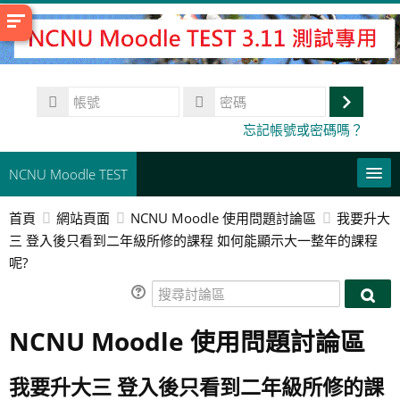
跳
至
主
內
帳
容
號
登
密
忘記帳號或密碼嗎？
碼
入
NCNU Moodle TEST
首頁
網站頁面
NCNU Moodle 使用問題討論區
我要升大
常用連結
三 登入後只看到二年級所修的課程 如何能顯示大一整年的課程
呢?
正體中文 ‎(zh_tw)‎
搜
搜
搜
尋
尋
送
尋
NCNU Moodle 使用問題討論區
課
討
出
討
程
論
論
區
我要升大三 登入後只看到二年級所修的課
區