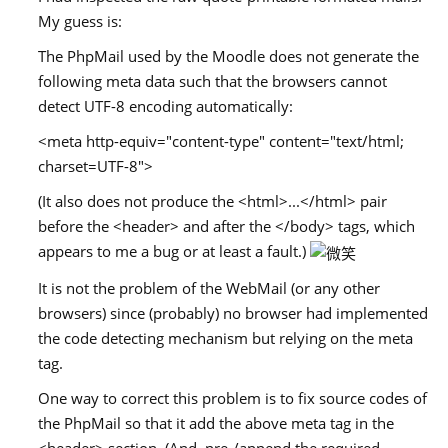
統
My guess is:
管
The PhpMail used by the Moodle does not generate the
理
following meta data such that the browsers cannot
detect UTF-8 encoding automatically:
<meta http-equiv="content-type" content="text/html;
charset=UTF-8">
(It also does not produce the <html>...</html> pair
before the <header> and after the </body> tags, which
appears to me a bug or at least a fault.)
It is not the problem of the WebMail (or any other
browsers) since (probably) no browser had implemented
the code detecting mechanism but relying on the meta
tag.
One way to correct this problem is to fix source codes of
the PhpMail so that it add the above meta tag in the
<header> section. (And, pre-/append the required