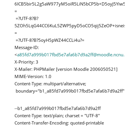
6ICB5bir5L2g5aW977yM5oiR5LiN5bCP5b+D5oyJ5Yiw5Y
=
=?UTF-8?B?
5ZOh5LqG44CC6KuL5ZWP5pyD5oCO5qij5ZeOP+isneisn
=
=?UTF-8?B?5oyH5pWZ44CCLi4u?=
Message-ID:
<
a85fd7a999b017fbd5e7afa6b7d9a2ff@moodle.ncnu.ed
X-Priority: 3
X-Mailer: PHPMailer [version Moodle 2006050521]
MIME-Version: 1.0
Content-Type: multipart/alternative;
boundary="b1_a85fd7a999b017fbd5e7afa6b7d9a2ff"
--b1_a85fd7a999b017fbd5e7afa6b7d9a2ff
Content-Type: text/plain; charset = "UTF-8"
Content-Transfer-Encoding: quoted-printable