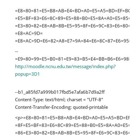
=E8=80=81=E5=B8=AB=E4=BD=A0=E5=A5=BD=EF=BC=
=E5=BF=83=E6=8C=89=E5=88=B0=E5=8A=A0=E5=85=
=E3=80=82=E8=AB=8B=E5=95=8F=E6=9C=83=E6=80=8
=E8=AC=9D=
=E8=AC=9D=E6=82=A8=E7=9A=84=E6=8C=87=E6=95=9
--
=E9=80=99=E5=B0=81=E9=83=B5=E4=BB=B6=E6=98=A
http://moodle.ncnu.edu.tw/message/index.php?
popup=3D1
--b1_a85fd7a999b017fbd5e7afa6b7d9a2ff
Content-Type: text/html; charset = "UTF-8"
Content-Transfer-Encoding: quoted-printable
<p>=E8=80=81=E5=B8=AB=E4=BD=A0=E5=A5=BD=EF=
=8F=E5=BF=83=E6=8C=89=E5=88=B0=E5=8A=A0=E5=8
=86=E3=80=82=E8=AB=8B=E5=95=8F=E6=9C=83=E6=8