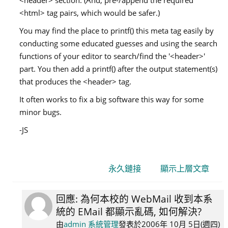
<html> tag pairs, which would be safer.)
You may find the place to printf() this meta tag easily by
conducting some educated guesses and using the search
functions of your editor to search/find the '<header>'
part. You then add a printf() after the output statement(s)
that produces the <header> tag.
It often works to fix a big software this way for some
minor bugs.
-JS
永久鏈接
顯示上層文章
回應: 為何本校的 WebMail 收到本系
In
統的 EMail 都顯示亂碼, 如何解決?
reply
to
由
admin 系統管理
發表於
2006年 10月 5日(週四)