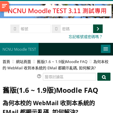
跳
至
主
內
帳
容
號
登
密
忘記帳號或密碼嗎？
碼
入
NCNU Moodle TEST
首頁
網站頁面
舊版(1.6 ~ 1.9版)Moodle FAQ
為何本校
常用連結
的 WebMail 收到本系統的 EMail 都顯示亂碼, 如何解決?
正體中文 ‎(zh_tw)‎
搜
搜
尋
搜
尋
舊版(1.6 ~ 1.9版)Moodle FAQ
討
尋
送
討
論
課
出
論
區
程
為何本校的 WebMail 收到本系統的
區
EMail 都顯示亂碼, 如何解決?