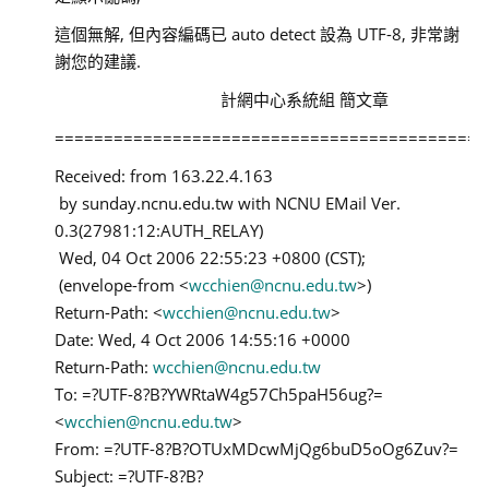
這個無解, 但內容編碼已 auto detect 設為 UTF-8, 非常謝
謝您的建議.
計網中心系統組 簡文章
============================================
Received: from 163.22.4.163
by sunday.ncnu.edu.tw with NCNU EMail Ver.
0.3(27981:12:AUTH_RELAY)
Wed, 04 Oct 2006 22:55:23 +0800 (CST);
(envelope-from <
wcchien@ncnu.edu.tw
>)
Return-Path: <
wcchien@ncnu.edu.tw
>
Date: Wed, 4 Oct 2006 14:55:16 +0000
Return-Path:
wcchien@ncnu.edu.tw
To: =?UTF-8?B?YWRtaW4g57Ch5paH56ug?=
<
wcchien@ncnu.edu.tw
>
From: =?UTF-8?B?OTUxMDcwMjQg6buD5oOg6Zuv?=
Subject: =?UTF-8?B?