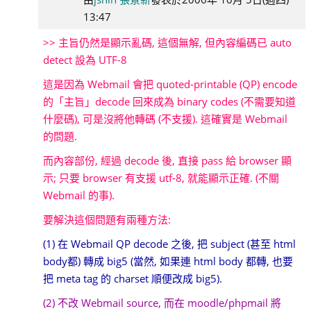
admin
13:47
系
>> 主旨仍然是顯示亂碼, 這個無解, 但內容編碼已 auto
統
detect 設為 UTF-8
管
這是因為 Webmail 會把 quoted-printable (QP) encode
理
的「主旨」decode 回來成為 binary codes (不需要知道
什麼碼), 可是沒將他轉碼 (不支援). 這確實是 Webmail
的問題.
而內容部份, 經過 decode 後, 直接 pass 給 browser 顯
示; 只要 browser 有支援 utf-8, 就能顯示正確. (不關
Webmail 的事).
要解決這個問題有兩種方法:
(1) 在 Webmail QP decode 之後, 把 subject (甚至 html
body都) 轉成 big5 (當然, 如果連 html body 都轉, 也要
把 meta tag 的 charset 順便改成 big5).
(2) 不改 Webmail source, 而在 moodle/phpmail 將