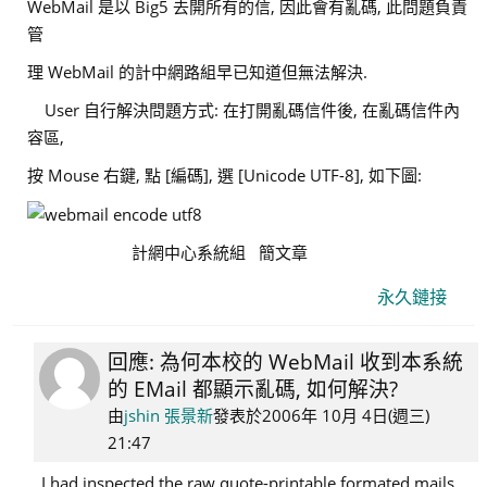
WebMail 是以 Big5 去開所有的信
, 因此會有亂碼, 此問題負責
管
理 WebMail 的計中網路組早已知道但無法解決.
User 自行解決問題方式: 在打開亂碼信件後, 在亂碼信件內
容區,
按 Mouse 右鍵, 點 [編碼], 選 [Unicode UTF-8],
如下圖:
計網中心系統組 簡文章
永久鏈接
回應: 為何本校的 WebMail 收到本系統
In
的 EMail 都顯示亂碼, 如何解決?
reply
to
由
jshin 張景新
發表於
2006年 10月 4日(週三)
admin
21:47
系
I had inspected the raw quote-printable formated mails.