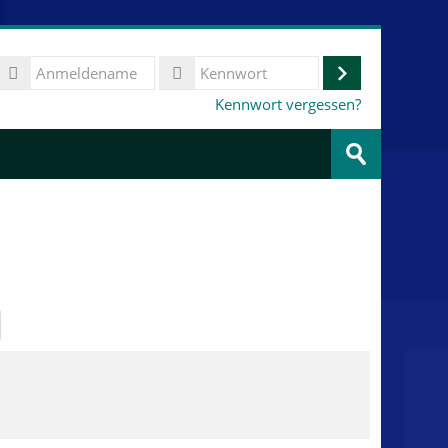
Anmeldename
Anmelden
Kennwort
Kennwort vergessen?
Kurse
suchen
Speichern
ächste
eite