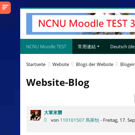
Zum
Hauptinhalt
NCNU Moodle TEST
常用連結
Deutsch ‎(de)
Startseite
Website
Blogs der Website
Blogei
Website-Blog
大軍來襲
von
110101507 馬翠怡
- Freitag, 17. S