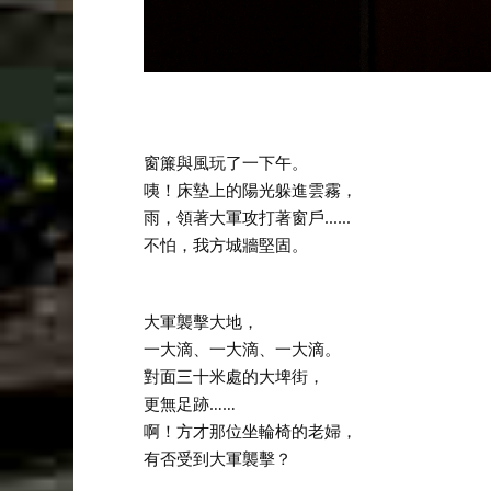
窗簾與風玩了一下午。
咦！床墊上的陽光躲進雲霧，
雨，領著大軍攻打著窗戶......
不怕，我方城牆堅固。
大軍襲擊大地，
一大滴、一大滴、一大滴。
對面三十米處的大埤街，
更無足跡……
啊！方才那位坐輪椅的老婦，
有否受到大軍襲擊？