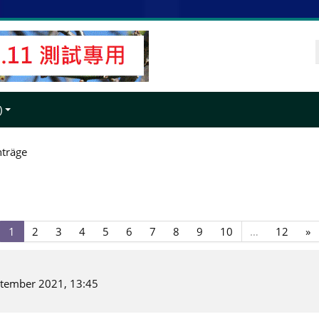
‎
nträge
Seite
Seite
Seite
Seite
Seite
Seite
Seite
Seite
Seite
Seite
Seite
N
1
2
3
4
5
6
7
8
9
10
…
12
»
1
2
3
4
5
6
7
8
9
10
12
S
eptember 2021, 13:45