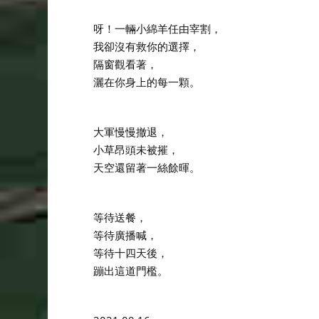
呀！一輛小綿羊任由宰割，
我卻沒有救你的選擇，
隔窗觀看著，
灑在你身上的每一顆。
大軍慢慢撤退，
小草昂頭未被摧，
天空還留著一絲餘暉。
等待送餐，
等待廣播喊，
等待十四天後，
蹦出這道門檻。