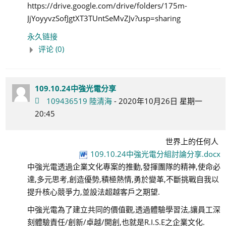
https://drive.google.com/drive/folders/175m-
JjYoyyvzSofJgtXT3TUntSeMvZJv?usp=sharing
永久链接
评论 (0)
109.10.24中強光電分享
109436519 陸清海
- 2020年10月26日 星期一
20:45
世界上的任何人
109.10.24中強光電分組討論分享.docx
中強光電透過企業文化專案的推動,發揮團隊的精神,使命必
達,多元思考,創造優勢,積極熱情,勇於變革,不斷挑戰自我以
提升核心競爭力,並設法超越客戶之期望.
中強光電為了建立共同的價值觀,透過體驗學習法,讓員工深
刻體驗責任/創新/卓越/開創,也就是R.I.S.E之企業文化.