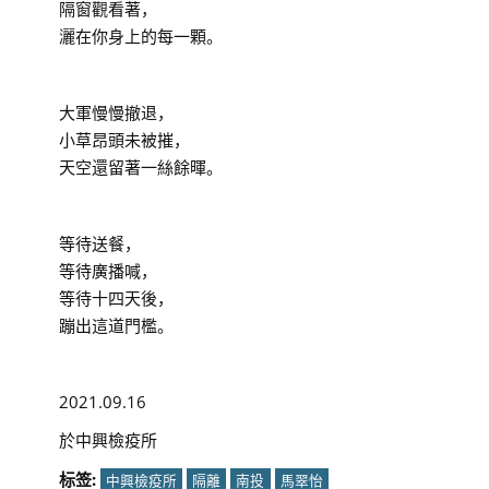
隔窗觀看著，
灑在你身上的每一顆。
大軍慢慢撤退，
小草昂頭未被摧，
天空還留著一絲餘暉。
等待送餐，
等待廣播喊，
等待十四天後，
蹦出這道門檻。
2021.09.16
於中興檢疫所
标签:
中興檢疫所
隔離
南投
馬翠怡