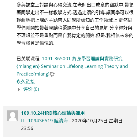
參與課堂上討論與心得交流.在老師出口成章的幽默中.帶領
著同學走出不一樣教學方式.透過走讀的引導.讓同學可以很
輕鬆地把上課的主題帶入同學所認知的工作領域上.雖然同
學們剛開始帶著靦腆稍緊繃中分享自己的見解.分享得好與
不理想並不是重點而是自我肯定的開始.但是.我相信未來的
學習將會是愉悅的.
已关联课程:
1091-365001 終身學習理論與實務研究
{mlang en} Seminar on Lifelong Learning Theory and
Practice{mlang}
永久链接
评论 (0)
109.10.24HRD核心理論與運用
109436519 陸清海
- 2020年10月25日 星期日
23:56