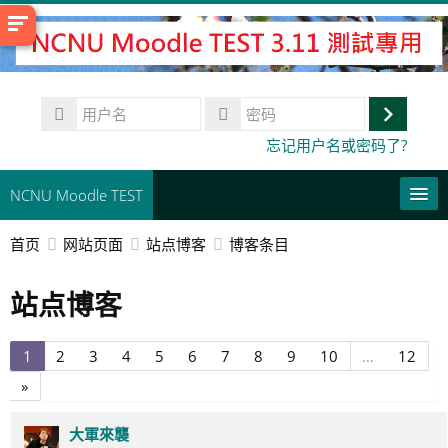
跳
到
主
要
用
内
户
登
容
密
忘记用户名或密码了?
名
码
录
NCNU Moodle TEST
首页
网站页面
站点博客
博客条目
常用連結
站点博客
简体中文 ‎(zh_cn)‎
搜
索
页
页
页
页
页
页
页
页
页
页
页
1
2
3
4
5
6
7
8
9
10
…
12
提
课
1
2
3
4
5
6
7
8
9
10
12
交
下
»
程
一
页
大軍來襲