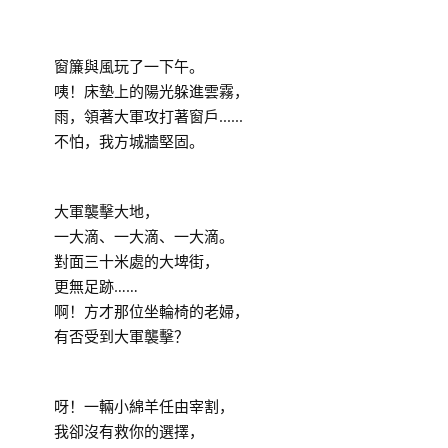
窗簾與風玩了一下午。
咦！床墊上的陽光躲進雲霧，
雨，領著大軍攻打著窗戶......
不怕，我方城牆堅固。
大軍襲擊大地，
一大滴、一大滴、一大滴。
對面三十米處的大埤街，
更無足跡……
啊！方才那位坐輪椅的老婦，
有否受到大軍襲擊？
呀！一輛小綿羊任由宰割，
我卻沒有救你的選擇，