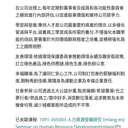
在公司治理上,每年定期對董事會及成員和各功能性委員會
之績效進行內部評估,以促進股東價值和維持公司競爭力.
學習與發展:秉持人才是公司最重要的資產的理念,以多樣化
管道與平台,滋養員工學習成長所需的養分,不僅強化本職學
能的培訓,更著重於共同價值觀與態度之培養,並積極強化員
工之國際視野.
友善環境:依據環境保護委員會推動環境永續及職安衛政策,
訂立綠色產品,綠色供應鏈,綠色生產,綠色辦公室.
幸福職場:為了讓同仁安心工作,公司制訂完善的薪酬福利制
度,期盼再創佳績,實踐身為運動企業及幸福企業責任.
社會參與:公司透過五大公益計畫,點亮偏鄉/希望農場/光之
夢行者/熱血員工/箇中好手,消弭數位落差,追求教育及未來
機會均等,減少城鄉差距所造成的不平等.
已关联课程:
1091-365003 人力資源發展研究 {mlang en}
Seminar on Human Resource Development{mlang}