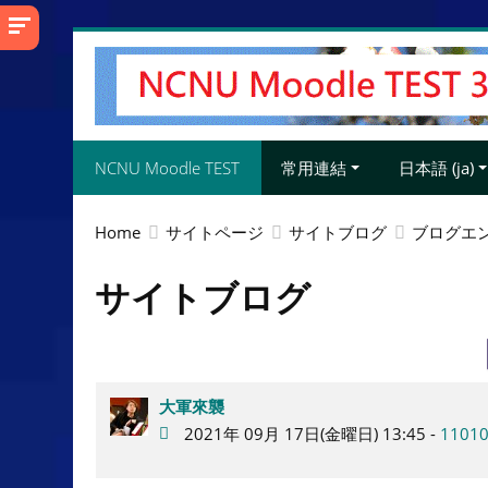
メ
イ
ン
コ
ン
NCNU Moodle TEST
常用連結
日本語 ‎(ja)‎
テ
ン
ツ
Home
サイトページ
サイトブログ
ブログエ
へ
ス
サイトブログ
キ
ッ
プ
す
大軍來襲
る
2021年 09月 17日(金曜日) 13:45 -
1101