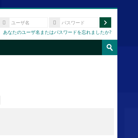
ユ
ー
ロ
パ
あなたのユーザ名またはパスワードを忘れましたか?
ザ
ス
グ
名
コ
ワ
イ
ー
ー
送
ス
ド
信
ン
を
検
索
す
る
次
の
ペ
ー
ジ