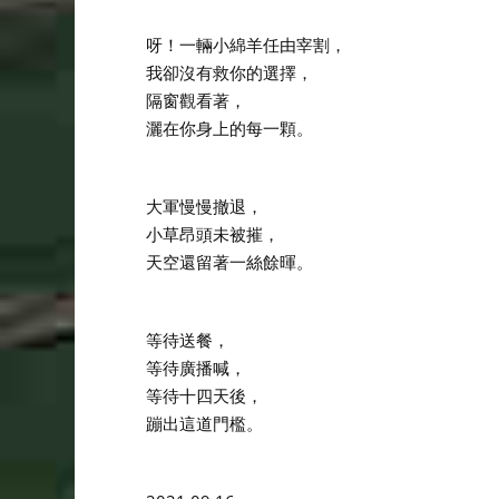
呀！一輛小綿羊任由宰割，
我卻沒有救你的選擇，
隔窗觀看著，
灑在你身上的每一顆。
大軍慢慢撤退，
小草昂頭未被摧，
天空還留著一絲餘暉。
等待送餐，
等待廣播喊，
等待十四天後，
蹦出這道門檻。