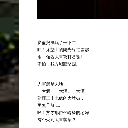
窗簾與風玩了一下午。
咦！床墊上的陽光躲進雲霧，
雨，領著大軍攻打著窗戶......
不怕，我方城牆堅固。
大軍襲擊大地，
一大滴、一大滴、一大滴。
對面三十米處的大埤街，
更無足跡……
啊！方才那位坐輪椅的老婦，
有否受到大軍襲擊？