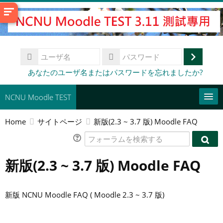
メ
イ
ン
コ
ユ
ン
ー
ロ
テ
パ
あなたのユーザ名またはパスワードを忘れましたか?
ザ
ス
ン
グ
名
ワ
ツ
イ
NCNU Moodle TEST
ー
へ
ド
ン
ス
Home
サイトページ
新版(2.3 ~ 3.7 版) Moodle FAQ
常用連結
キ
フ
ッ
日本語 ‎(ja)‎
フ
ォ
プ
ォ
新版(2.3 ~ 3.7 版) Moodle FAQ
ー
コ
す
ー
ラ
ー
ラ
送
る
ム
ス
ム
信
を
新版 NCNU Moodle FAQ ( Moodle 2.3 ~ 3.7 版)
を
を
検
検
検
索
索
索
す