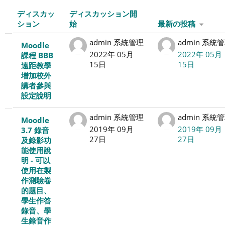
す
す
る
る
ディスカッ
ディスカッション開
る
ション
始
最新の投稿
デ
admin 系統管理
admin 系統
Moodle
2022年 05月
2022年 05月
課程 BBB
ィ
15日
15日
遠距教學
增加校外
ス
講者參與
設定說明
カ
admin 系統管理
admin 系統
Moodle
ッ
2019年 09月
2019年 09月
3.7 錄音
27日
27日
及錄影功
シ
能使用說
明 - 可以
ョ
使用在製
作測驗卷
ン
的題目、
學生作答
一
錄音、學
生錄音作