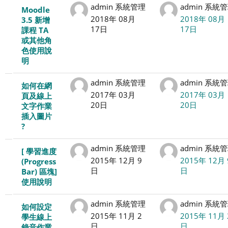
admin 系統管理
admin 系統
Moodle
シ
2018年 08月
2018年 08月
3.5 新增
17日
17日
課程 TA
ョ
或其他角
色使用說
ン
明
を
admin 系統管理
admin 系統
如何在網
2017年 03月
2017年 03月
頁及線上
表
20日
20日
文字作業
插入圖片
示
?
し
admin 系統管理
admin 系統
[ 學習進度
2015年 12月 9
2015年 12月 
ま
(Progress
日
日
Bar) 區塊]
使用說明
す。
admin 系統管理
admin 系統
如何設定
2015年 11月 2
2015年 11月 
學生線上
日
日
錄音作業