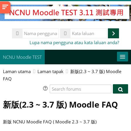
Langkau
ke
kandungan
utama
Nama
pengguna
Log
Kata
Lupa nama pengguna atau kata laluan anda?
laluan
masuk
NCNU Moodle TEST
Laman utama
Laman tapak
新版(2.3 ~ 3.7 版) Moodle
常用連結
FAQ
Bahasa Melayu ‎(ms)‎
Search
Sear
forums
Cari
foru
新版(2.3 ~ 3.7 版) Moodle FAQ
kursus
Ha
新版 NCNU Moodle FAQ ( Moodle 2.3 ~ 3.7 版)