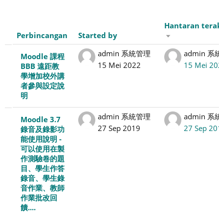
Hantaran tera
Perbincangan
Started by
List
admin 系統管理
admin 
Moodle 課程
15 Mei 2022
15 Mei 20
BBB 遠距教
of
學增加校外講
者參與設定說
discussions.
明
Showing
admin 系統管理
admin 
Moodle 3.7
27 Sep 2019
27 Sep 20
錄音及錄影功
17
能使用說明 -
可以使用在製
of
作測驗卷的題
目、學生作答
17
錄音、學生錄
音作業、教師
discussions
作業批改回
饋....