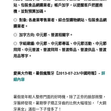
站、包裝食品網購業者」帳戶加字，以提醒客戶把握商
機，並對預算加碼。
◎
對象
:
各產業零售業者、綜合型購物網站、包裝食品網
購業者。
◎
加字方向
:
中元節、普渡相關字。
◎
字組建議
:
中元節、中元節專區、中元節活動、中元節
拜拜、中元普渡、普渡拜拜、普渡祭品、普渡供品、普渡
用品等字。
愛美大作戰，暑假瘋整牙
【
2013-07-23/
中國時報
】
–
詳
細內容
暑假是年輕人整修門面的好時機，除了正夯的臉部微整，
牙醫師發現，暑期學子矯正牙齒的比例大幅增加，「大鋼
牙美女」滿街一下子增多了！