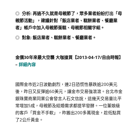
◎
分析
:
再過不久就是母親節了，眾多業者紛紛打出「母
親節活動」，建議針對「飯店業者、糕餅業者、餐廳業
者」帳戶中加入母親節蛋糕、母親節相關字組。
◎
對象
:
飯店業者、糕餅業者、餐廳業者。
金價30年來最大空襲 大咖搶買
【
2013-0
4
-17/
自由時報
】
–
詳細內容
國際金市近2日波動劇烈，連2日恐慌性暴跌逾200美元
後，昨日又反彈逾60美元，讓金市交易強滾滾。台北市金
銀珠寶商業同業公會發言人石文信說，這幾天交易量比平
常增加5成，母親節及結婚需求都提早發酵。一位董娘級
的客戶「買金不手軟」，昨搬出200多萬現金，趁低點買
了2公斤黃金。