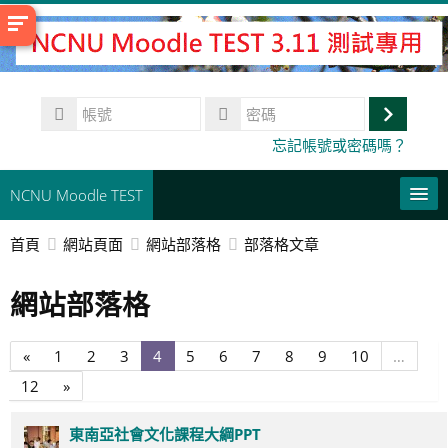
跳
至
主
內
帳
容
號
登
密
忘記帳號或密碼嗎？
碼
入
NCNU Moodle TEST
首頁
網站頁面
網站部落格
部落格文章
常用連結
網站部落格
正體中文 ‎(zh_tw)‎
搜
尋
上
第
第
第
第
第
第
第
第
第
第
«
1
2
3
4
5
6
7
8
9
10
…
送
課
一
1
2
3
4
5
6
7
8
9
10
出
第
下
12
»
程
頁
頁
頁
頁
頁
頁
頁
頁
頁
頁
頁
12
一
頁
頁
東南亞社會文化課程大綱PPT