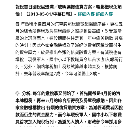
報稅首日
國稅局爆滿／聰明選擇信貸方案，輕鬆繳稅免煩
惱！【
2013-05-01/
中華日報】
–
詳細內容
詳細內容
每 年繳稅季自四月的汽車牌照稅開徵起揭開序幕，更在五
月的綜合所得稅及房屋稅繳納之際達到最高峰，對受薪階
層的上班族而言，這段期間往往是其一年中痛苦指數 最高
的時刻！因此各家金融機構為了減輕消費者因稅款而衍生
的資金壓力，於是推出各類的信貸融資方案。有減稅也有
增稅，現役軍人、國中小以下教職員今年首次 加入報稅行
列。另外，網路報稅加上稅額試算越來越普及，根據統
計，去年普及率超過7成，今年可望衝上8成。
◎
分析
:
每年的繳稅季又開始了，首先開徵是
4
月份的汽
車牌照稅，再來五月的綜合所得稅及房屋稅繳納。因此各
家金融機構推出 各類的信貸融資方案，為減輕消費者因稅
款而衍生的資金壓力。而今年現役軍人、國中小以下教職
員首次加入報稅行列，為避免人擠人，財政部今年採用多