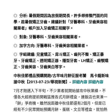
◎
分析
:
暑假期間因為放假期間長，許多想修整門面的同
學，趁暑假矯正牙齒。建議針對「牙醫專科、牙齒美容相
關業者」帳戶加入牙齒矯正相關字。
◎
對象
:
牙醫專科、牙齒美容相關業者。
◎
加字方向
:
牙醫專科、牙齒美容相關業者。
◎
字組建議
:
兒童矯正、戽斗矯正、齒列不整、矯正暴
牙、牙齒矯正、透明矯正器、隱型牙套、
LH
矯正、齒顎矯
正、牙齒美容、牙齒美白等字。
中秋佳節禮品預購開跑/古早味月餅征服老饕 馬卡龍新味
搶中秋
【
2013-07-23/
華視新聞
】
–
詳細內容
詳細內容
7月才剛邁入下半旬，不少業者就開始搶攻中秋業績，不
僅各大超商提前開戰猛推各式月餅禮盒，連飯店也來湊一
「餅」爭商機。雖然說距離中秋佳節還有2個月，但是已
經有不少民眾開始預購月餅、蛋糕、文旦等禮盒，就怕熱