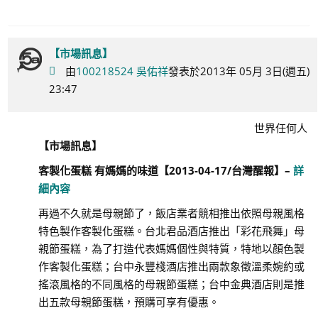
【市場訊息】
由
100218524 吳佑祥
發表於2013年 05月 3日(週五)
23:47
世界任何人
【
市場訊息】
客製化蛋糕 有媽媽的味道【
2013-04-17/
台灣醒報
】
–
詳
細內容
再過不久就是母親節了，飯店業者競相推出依照母親風格
特色製作客製化蛋糕。台北君品酒店推出「彩花飛舞」母
親節蛋糕，為了打造代表媽媽個性與特質，特地以顏色製
作客製化蛋糕；台中永豐棧酒店推出兩款象徵溫柔婉約或
搖滾風格的不同風格的母親節蛋糕；台中金典酒店則是推
出五款母親節蛋糕，預購可享有優惠。