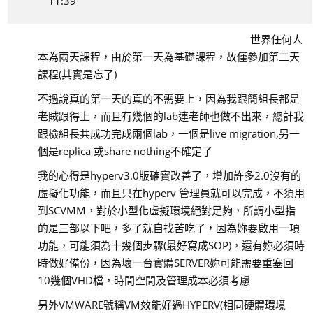
11:39
世界任何人
本為兩天課程，由於第一天為基礎課程，故僅參加第二天
課程(其實是忘了)
不過說真的第一天的真的不需要上，因為我跟簡組長都是
老賊跟得上，而且有幾個的lab連老師也做不出來，總計我
跟檢組長共成功完成兩個lab，一個是live migration,另一
個是replica 或share nothing不確定了
我的心得是hyperv3.0版確實改善了，增加許多2.0沒有的
虛擬化功能，而且只在hyperv 管理員就可以完成，不須用
到SCVMM，對於小型化虛擬環境絕對足夠，所謂小型指
的是三部以下吧，多了就自找苦吃了，因為妳要啟用一項
功能，可能須為十幾個步驟(最好寫成SOP)，還有妳必須時
時做好備份，因為壞一台實體SERVER妳可能需要重塞回
10幾個VHD檔，時間空間及管理成本必須考慮
另外VMWARE號稱VM效能好過HYPERV(相同硬體環境