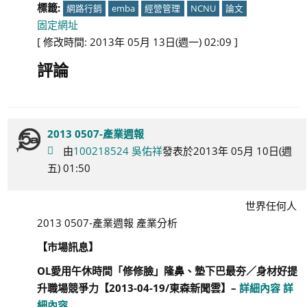
標籤:
網路行銷
emba
經營管理
NCNU
論文
固定網址
[ 修改時間: 2013年 05月 13日(週一) 02:09 ]
評論
2013 0507-產業週報
由
100218524 吳佑祥
發表於2013年 05月 10日(週
五) 01:50
世界任何人
2013 0507-產業週報 產業分析
【市場訊息】
OL
愛用午休時間「修修臉」隆鼻、墊下巴最夯／身材好提
升職場競爭力【
2013-04-19/
東森新聞雲】
–
詳細內容
詳
細內容