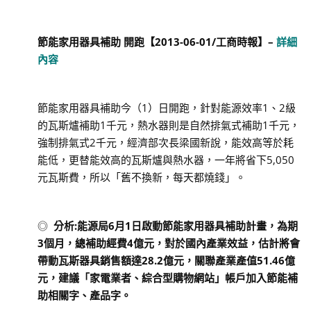
節能家用器具補助 開跑
【
2013-06-01/
工商時報
】
–
詳細
內容
節能家用器具補助今（1）日開跑，針對能源效率1、2級
的瓦斯爐補助1千元，熱水器則是自然排氣式補助1千元，
強制排氣式2千元，經濟部次長梁國新說，能效高等於耗
能低，更替能效高的瓦斯爐與熱水器，一年將省下5,050
元瓦斯費，所以「舊不換新，每天都燒錢」。
◎
分析
:
能源局
6
月
1
日啟動節能家用器具補助計畫，為期
3
個月，總補助經費
4
億元，對於國內產業效益，估計將會
帶動瓦斯器具銷售額達
28.2
億元，關聯產業產值
51.46
億
元，建議「家電業者、綜合型購物網站」帳戶加入節能補
助相關字、產品字。