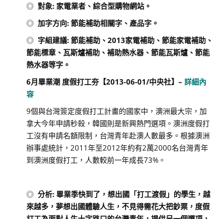
◎
對象
:
家電業者、綜合型購物網站。
◎
加字方向
:
節能補助相關字、產品字。
◎
字組建議
:
節能補助、
2013
家電補助、節能家電補助、
節能標章、瓦斯爐補助、補助熱水器、節能瓦斯爐、節能
熱水器等字。
6
月畢業潮 度假打工夯
【
2013-06-01/
中央社
】
–
詳細內
容
9個與台灣簽定度假打工計畫的國家中，澳洲最大宗，加
拿大今年申請秒殺，韓國則是新興熱門選項。澳洲度假打
工沒有申請名額限制，台灣青年赴澳人數最多。根據澳洲
辦事處統計，2011年至2012年約有2萬2000名台灣青年
到澳洲度假打工，人數較前一年成長73%。
◎
分析
:
畢業季快到了，想出國「打工渡假」的學生，越
來越多，夢想出國體驗人生，不見得需花大把鈔票，度假
打工為面對人生十字路口的台灣青年，提供另一個選項，