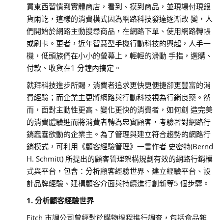
買東西習慣到實體商店，看到、摸到商品，並現場付現銀
貨兩訖，這樣的消費模式因為網路科技發達逐漸改 變，人
們開始於網路主動搜尋商品，在網路下單、使用網路轉帳
或刷卡。更者，近年智慧型手機行動科技的興起，人手一
機，低頭族們在小小的螢幕上，輕輕的滑動 手指，選購、
付款、收貨在1 分鐘內搞定。
就拜科技進步所賜，消費者追求更快更便捷卻更豐富的消
費經驗；而企業主更將網路與行動科技視為行銷良藥。然
而，面對主動性更高、變化更快的消費者，如何創 造完美
的消費體驗進而將消費者轉為忠實顧客，考驗著對網路行
銷蠢蠢欲動的企業主。為了管理與建立符合趨勢的網路行
銷模式，可利用《顧客經驗管理》一書作者 史密特(Bernd
H. Schmitt) 所提出的顧客管理架構規劃有效的網路行銷模
式與平台，包含：分析顧客經驗世界、建立經驗平台、設
計品牌經驗、建構顧客介面與持續進行創新等5 個步驟。
1. 分析顧客經驗世界
Fitch 市調公司曾經對於購物過程進行調查，包括食品雜