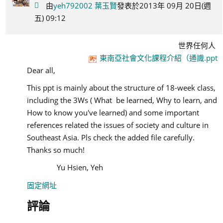
由
yeh792002 葉玉賢
發表於2013年 09月 20日(週
五) 09:12
世界任何人
東南亞社會文化課程介紹（通識.ppt
Dear all,
This ppt is mainly about the structure of 18-week class,
including the 3Ws ( What be learned, Why to learn, and
How to know you've learned) and some important
references related the issues of society and culture in
Southeast Asia. Pls check the added file carefully.
Thanks so much!
Yu Hsien, Yeh
固定網址
評論