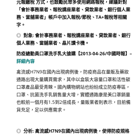
元報繳稅 方式，也鼓勵民眾多使用網路報稅，建議針對
「會計事務業者、報稅講座業者、貸款業者、銀行個人業
務、當舖業者」帳戶中加入報稅
/
節稅、
TA+
報稅等相關
字。
◎
對象
:
會計事務業者、報稅講座業者、貸款業者、銀行
個人業務、當舖業者、晶片讀卡機。
防疫總動員
口罩洗手乳大搶購【
2013-04-26/
中國時報】
–
詳細內容
禽流感H7N9在國內出現病例後，防疫商品在量販及藥妝
通路出現大量購買需求，其中以盒裝大容量口罩和活性碳
口罩產品最受青睞。國內購物網站也紛紛成立防疫專區，
口罩、抗菌洗手乳銷售量大增，實體通路康是美口罩銷量
也較前一個月有1.5到2倍成長，量販業者則表示，目前備
貨充足，足以供應需求。
◎
分析
:
禽流感
H7N9
在國內出現病例後，使得防疫規格