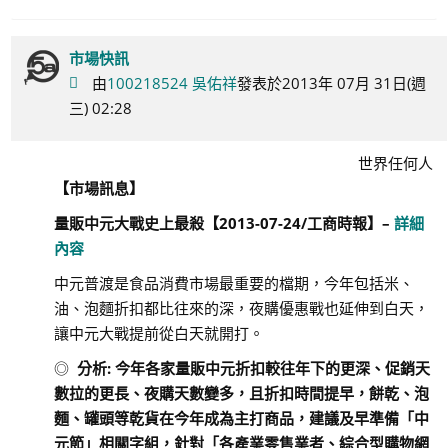
市場快訊
由
100218524 吳佑祥
發表於2013年 07月 31日(週
三) 02:28
世界任何人
【市場訊息】
量販中元大戰史上最殺
【
2013-07-24/
工商時報
】
–
詳細
內容
中元普渡是食品消費市場最重要的檔期，今年包括米、
油、泡麵折扣都比往來的深，夜購優惠戰也延伸到白天，
讓中元大戰提前從白天就開打。
◎
分析
:
今年各家量販中元折扣較往年下的更深、促銷天
數拉的更長、夜購天數變多，且折扣時間提早，餅乾、泡
麵、罐頭等乾貨在今年成為主打商品，建議及早準備「中
元節」相關字組，針對「各產業零售業者、綜合型購物網