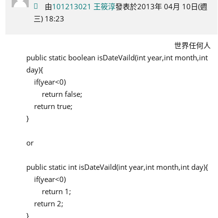
由
101213021 王筱淳
發表於2013年 04月 10日(週
三) 18:23
世界任何人
public static boolean isDateVaild(int year,int month,int
day){
if(year<0)
return false;
return true;
}
or
public static int isDateVaild(int year,int month,int day){
if(year<0)
return 1;
return 2;
}