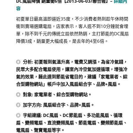
DC
風扇降價 銷量衝
6
倍【
2013-06-03/
聯合報
】
–
詳細內
容
初夏單日最高溫即逼近35度，不少消費者熱到趁午休時間
衝到賣場選購電扇，店家表示，客人逛不到10分鐘就會埋
單，除不到千元的傳統立扇依然熱銷，主打節能的DC風扇
降價3成，銷量更大幅成長，是去年的4至6倍。
◎
分析
:
初夏報到氣溫升高，電費又調漲，為省冷氣錢，
民眾大多配合電扇使用，讓室內冷空氣加速循環，增強冷
氣的效果，藉此達到節能省電目的，建議「家電業者、綜
合型購物網站」帳戶中加入風扇組合字、品牌
+
風扇。
◎
對象
:
家電業者、綜合型購物網站。
◎
加字方向
:
風扇組合字、品牌
+
風扇。
◎
字組建議
:
DC
風扇、
DC
節能扇、多功能風扇、循環
扇、變頻電扇、直流變頻風扇、節能電扇、變頻節能扇、
電風扇、聲寶電扇等字。