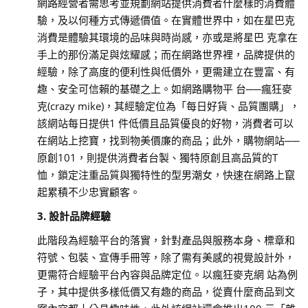
網路經營者需思考並規劃網站提供消費者什麼樣的消費體
驗，及以何種方式傳遞價值。在實體世界中，如在星巴克
消費是體驗其環境的品味與時尚感，亦或是將星巴 克拿在
手上的那份滿足與炫耀感；而在網路世界裡，品牌提供的
經驗，除了高度的便利性與低價外，更需建立在豐富、有
趣、安全可信賴的基礎之上。如網路購物平 台──瘋狂麥
克(crazy mike)，其經驗定位為「每日好貨、品質團購」，
該網站每日提供1 件低價且品質優良的好物，消費者可以
在網站上挖寶，找到物美價廉的商品；此外，購物網站──
原創101，則提供消費者台製、獨特原創且高品質的T
恤，鎖定注重品質與獨特性的型男潮女，快速在網路上竄
起累積不少忠實顧客。
3. 設計品牌經驗
此階段為經驗平台的落實，針對產品與服務本身、標章和
符號、包裝、宣傳手冊等，除了需有美感的視覺設計外，
更需符合經驗平台內容與品牌定位。以瘋狂麥克網 站為例
子，其中提供多樣低價又有趣的商品，從賣什麼商品到文