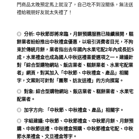
門商品太晚預定馬上就沒了，自己吃不到沒關係，無法送
禮給親朋好友就太失禮了！
◎
分析
:
中秋節即將來臨，月餅預購服務已陸續展開，糕
餅業者紛紛推出中秋禮盒優惠，以吸引消費者目光，不拘
束於傳統月餅，業者指出去年國內水果宅配2年內成長近5
成，水果禮盒也成為國人中秋送禮喜愛選項之一。建議針
對「綜合型購物網站、飯店業者、糕餅業者、水果宅配業
者」網頁，對其加入「中秋節、中秋禮盒、產品」相關
字，文案則可針對「團聚、訪友送禮」的方向撰寫。
◎
對象
:
綜合型購物網站、飯店業者、糕餅業者、水果宅
配業者。
◎
加字方向
:
「中秋節、中秋禮盒、產品」相關字。
◎
字組建議
:
中秋節、中秋節禮盒、中秋節月餅、月餅預
購、中秋節送禮、中秋禮盒預購、中秋節禮盒宅配、中秋
節水果禮盒、文旦禮盒等字。