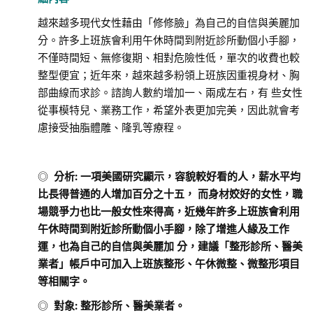
越來越多現代女性藉由「修修臉」為自己的自信與美麗加
分。許多上班族會利用午休時間到附近診所動個小手腳，
不僅時間短、無修復期、相對危險性低，單次的收費也較
整型便宜；近年來，越來越多粉領上班族因重視身材、胸
部曲線而求診。諮詢人數約增加一、兩成左右，有 些女性
從事模特兒、業務工作，希望外表更加完美，因此就會考
慮接受抽脂體雕、隆乳等療程。
◎
分析
:
一項美國研究顯示，容貌較好看的人，薪水平均
比長得普通的人增加百分之十五， 而身材姣好的女性，職
場競爭力也比一般女性來得高，近幾年許多上班族會利用
午休時間到附近診所動個小手腳，除了增進人緣及工作
運，也為自己的自信與美麗加 分，建議「整形診所、醫美
業者」帳戶中可加入上班族整形、午休微整、微整形項目
等相關字。
◎
對象
:
整形診所、醫美業者。