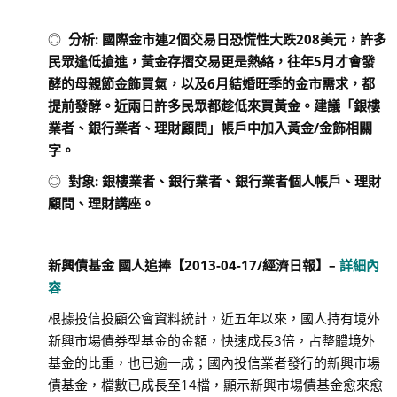
◎
分析
:
國際金市連
2
個交易日恐慌性大跌
208
美元，許多
民眾逢低搶進，黃金存摺交易更是熱絡，往年
5
月才會發
酵的母親節金飾買氣，以及
6
月結婚旺季的金市需求，都
提前發酵。近兩日許多民眾都趁低來買黃金。建議「銀樓
業者、銀行業者、理財顧問」帳戶中加入黃金
/
金飾相關
字。
◎
對象
:
銀樓業者、銀行業者、銀行業者個人帳戶、理財
顧問、理財講座。
新興債基金 國人追捧
【
2013-04-17/
經濟日報
】
–
詳細內
容
根據投信投顧公會資料統計，近五年以來，國人持有境外
新興市場債券型基金的金額，快速成長3倍，占整體境外
基金的比重，也已逾一成；國內投信業者發行的新興市場
債基金，檔數已成長至14檔，顯示新興市場債基金愈來愈